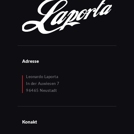
Adresse
Leonardo Laporta
In der Auwiesen 7
96465 Neustadt
Konakt